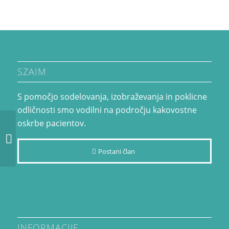
SZAIM
S pomočjo sodelovanja, izobraževanja in poklicne
odličnosti smo vodilni na področju kakovostne
oskrbe pacientov.
Raziskovanje v
anesteziologiji: kje smo
in kako naprej?
Postani član
INFORMACIJE